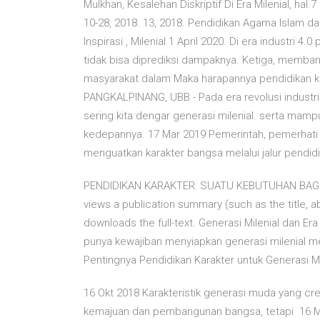
Mulkhan, Kesalehan Diskriptif Di Era Milenial, hal.
10-28, 2018. 13, 2018. Pendidikan Agama Islam 
Inspirasi , Milenial 1 April 2020. Di era industr
tidak bisa diprediksi dampaknya. Ketiga, memba
masyarakat dalam Maka harapannya pendidikan k
PANGKALPINANG, UBB - Pada era revolusi industri
sering kita dengar generasi milenial. serta ma
kedepannya. 17 Mar 2019 Pemerintah, pemerhati
menguatkan karakter bangsa melalui jalur pendid
PENDIDIKAN KARAKTER: SUATU KEBUTUHAN BAGI 
views a publication summary (such as the title, abs
downloads the full-text. Generasi Milenial dan Era
punya kewajiban menyiapkan generasi milenial men
Pentingnya Pendidikan Karakter untuk Generasi Mu
16 Okt 2018 Karakteristik generasi muda yang cr
kemajuan dan pembangunan bangsa, tetapi 16 Me