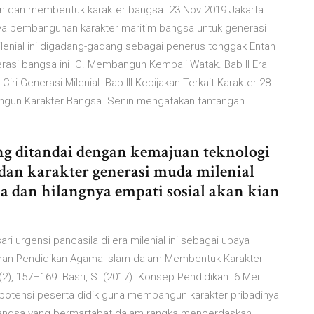
n dan membentuk karakter bangsa. 23 Nov 2019 Jakarta
ya pembangunan karakter maritim bangsa untuk generasi
lenial ini digadang-gadang sebagai penerus tonggak Entah
erasi bangsa ini C. Membangun Kembali Watak. Bab II Era
-Ciri Generasi Milenial. Bab III Kebijakan Terkait Karakter 28
ngun Karakter Bangsa. Senin mengatakan tantangan
ang ditandai dengan kemajuan teknologi
, dan karakter generasi muda milenial
gsa dan hilangnya empati sosial akan kian
 urgensi pancasila di era milenial ini sebagai upaya
Peran Pendidikan Agama Islam dalam Membentuk Karakter
7(2), 157–169. Basri, S. (2017). Konsep Pendidikan 6 Mei
l potensi peserta didik guna membangun karakter pribadinya
bangsa yang bermartabat dalam rangka mencerdaskan