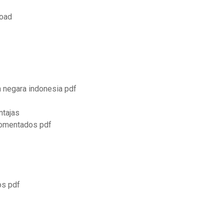
load
 negara indonesia pdf
ntajas
 comentados pdf
os pdf