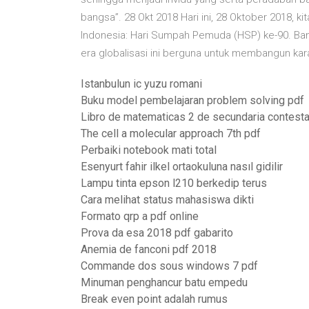
bangsa”. 28 Okt 2018 Hari ini, 28 Oktober 2018, 
Indonesia: Hari Sumpah Pemuda (HSP) ke-90. Banya
era globalisasi ini berguna untuk membangun kara
Istanbulun ic yuzu romani
Buku model pembelajaran problem solving pdf
Libro de matematicas 2 de secundaria contest
The cell a molecular approach 7th pdf
Perbaiki notebook mati total
Esenyurt fahir ilkel ortaokuluna nasıl gidilir
Lampu tinta epson l210 berkedip terus
Cara melihat status mahasiswa dikti
Formato qrp a pdf online
Prova da esa 2018 pdf gabarito
Anemia de fanconi pdf 2018
Commande dos sous windows 7 pdf
Minuman penghancur batu empedu
Break even point adalah rumus