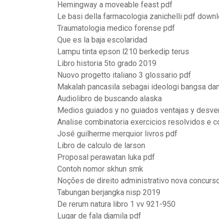
Hemingway a moveable feast pdf
Le basi della farmacologia zanichelli pdf down
Traumatologia medico forense pdf
Que es la baja escolaridad
Lampu tinta epson l210 berkedip terus
Libro historia 5to grado 2019
Nuovo progetto italiano 3 glossario pdf
Makalah pancasila sebagai ideologi bangsa dan
Audiolibro de buscando alaska
Medios guiados y no guiados ventajas y desve
Analise combinatoria exercicios resolvidos e
José guilherme merquior livros pdf
Libro de calculo de larson
Proposal perawatan luka pdf
Contoh nomor skhun smk
Noções de direito administrativo nova concurs
Tabungan berjangka nisp 2019
De rerum natura libro 1 vv 921-950
Lugar de fala djamila pdf