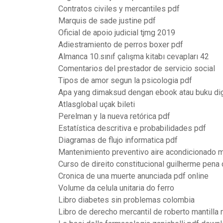
Contratos civiles y mercantiles pdf
Marquis de sade justine pdf
Oficial de apoio judicial tjmg 2019
Adiestramiento de perros boxer pdf
Almanca 10.sınıf çalışma kitabı cevapları 42
Comentarios del prestador de servicio social
Tipos de amor segun la psicologia pdf
Apa yang dimaksud dengan ebook atau buku dig
Atlasglobal uçak bileti
Perelman y la nueva retórica pdf
Estatística descritiva e probabilidades pdf
Diagramas de flujo informatica pdf
Mantenimiento preventivo aire acondicionado mi
Curso de direito constitucional guilherme pena
Cronica de una muerte anunciada pdf online
Volume da celula unitaria do ferro
Libro diabetes sin problemas colombia
Libro de derecho mercantil de roberto mantilla 