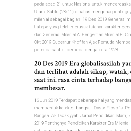
pada abad 21 untuk Nasional untuk mencerdaska
Utara, Sabtu (23/11) dibahas mengenai pentingn
milenial sebagai bagian 19 Des 2019 Generasi mi
hal apa yang telah merusak tatanan karakter gen
dan Generasi Milenial A. Pengertian Milenial B. Ciri
Okt 2019 Gubernur Khofifah Ajak Pemuda Memba
pemuda saat ini berbeda dengan era 1928.
20 Des 2019 Era globalisasilah y
dan terlihat adalah sikap, watak
saat ini. rasa cinta terhadap ban
membesar.
16 Jun 2019 Terdapat beberapa hal yang mendasari
membentuk karakter bangsa : Dasar Filosofis. 
Bangsa. Al- Tadzkiyyah: Jurnal Pendidikan Islam, 
2019 Pentingnya Pendidikan Karakter Era Milenia
sehingga menjadi invidu yang serta peradaban 