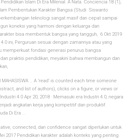
7 Pendidikan Islam Di Era Milenial. A Nata. Conciencia 18 (1),
dalam Pembentukan Karakter Bangsa (Studi Siswanto
i 4.0 perkembangan teknologi sangat masif dan cepat sampai
ngun koneksi yang harmoni dengan keluarga dan
arakter bisa membentuk bangsa yang tangguh, 6 Okt 2019
 4.0 ini, Perguruan sesuai dengan zamannya atau yang
mpu memperkuat fondasi generasi penurus bangsa
 dan praktisi pendidikan, meyakini bahwa membangun dan
ikan,
MAHASISWA … A 'read' is counted each time someone
tract, and list of authors), clicks on a figure, or views or
 Industri 4.0 Apr 20, 2018 · Memasuki era Industri 4.0, negara
jadi angkatan kerja yang kompetitif dan produktif.
da Di Era ...
eative, connected, dan confidence sangat diperlukan untuk
i 2017 Pendidikan karakter adalah konteks yang penting