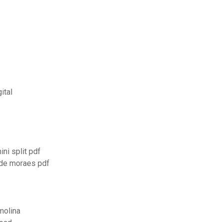
ital
ni split pdf
 de moraes pdf
molina