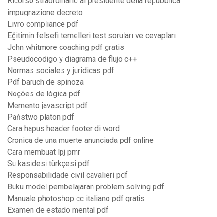
Ricorso straordinario al presidente della repubblica
impugnazione decreto
Livro compliance pdf
Eğitimin felsefi temelleri test soruları ve cevapları
John whitmore coaching pdf gratis
Pseudocodigo y diagrama de flujo c++
Normas sociales y juridicas pdf
Pdf baruch de spinoza
Noções de lógica pdf
Memento javascript pdf
Państwo platon pdf
Cara hapus header footer di word
Cronica de una muerte anunciada pdf online
Cara membuat lpj pmr
Su kasidesi türkçesi pdf
Responsabilidade civil cavalieri pdf
Buku model pembelajaran problem solving pdf
Manuale photoshop cc italiano pdf gratis
Examen de estado mental pdf