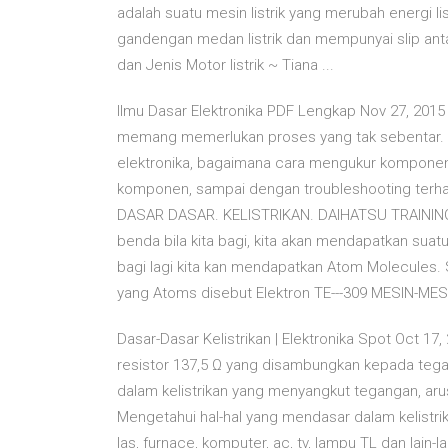
adalah suatu mesin listrik yang merubah energi 
gandengan medan listrik dan mempunyai slip anta
dan Jenis Motor listrik ~ Tiana ...
Ilmu Dasar Elektronika PDF Lengkap Nov 27, 2015 
memang memerlukan proses yang tak sebentar. Ki
elektronika, bagaimana cara mengukur komponen 
komponen, sampai dengan troubleshooting terhada
DASAR DASAR. KELISTRIKAN. DAIHATSU TRAINING 
benda bila kita bagi, kita akan mendapatkan suatu
bagi lagi kita kan mendapatkan Atom Molecules. Sem
yang Atoms disebut Elektron TE---309 MESIN-MES
Dasar-Dasar Kelistrikan | Elektronika Spot Oct 17, 
resistor 137,5 Ω yang disambungkan kepada tegang
dalam kelistrikan yang menyangkut tegangan, arus,
Mengetahui hal-hal yang mendasar dalam kelistri
las, furnace, komputer, ac, tv, lampu TL dan lain-