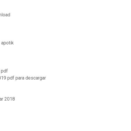
nload
 apotik
 pdf
019 pdf para descargar
lar 2018