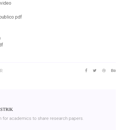
 video
publico pdf
a
df
ER
ISTRIK
m for academics to share research papers.