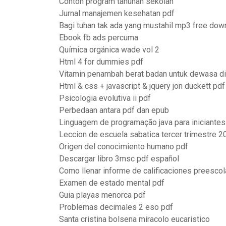
Contoh program tahunan sekolah
Jurnal manajemen kesehatan pdf
Bagi tuhan tak ada yang mustahil mp3 free dow
Ebook fb ads percuma
Química orgánica wade vol 2
Html 4 for dummies pdf
Vitamin penambah berat badan untuk dewasa di
Html & css + javascript & jquery jon duckett pdf
Psicologia evolutiva ii pdf
Perbedaan antara pdf dan epub
Linguagem de programação java para iniciantes
Leccion de escuela sabatica tercer trimestre 2
Origen del conocimiento humano pdf
Descargar libro 3msc pdf español
Como llenar informe de calificaciones preesco
Examen de estado mental pdf
Guia playas menorca pdf
Problemas decimales 2 eso pdf
Santa cristina bolsena miracolo eucaristico