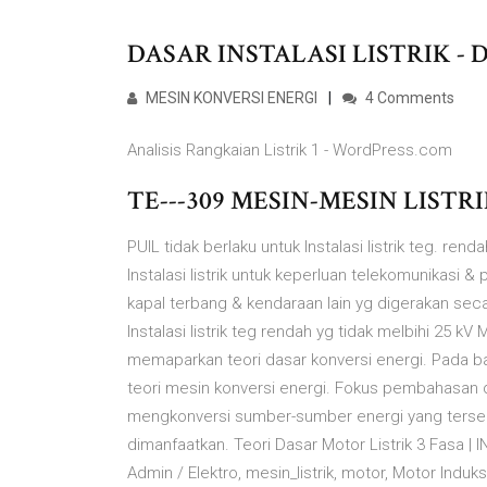
DASAR INSTALASI LISTRIK - Dir
MESIN KONVERSI ENERGI
4 Comments
Analisis Rangkaian Listrik 1 - WordPress.com
TE---309 MESIN-MESIN LISTR
PUIL tidak berlaku untuk Instalasi listrik teg. re
Instalasi listrik untuk keperluan telekomunikasi & pe
kapal terbang & kendaraan lain yg digerakan seca
Instalasi listrik teg rendah yg tidak melbihi 25 k
memaparkan teori dasar konversi energi. Pada 
teori mesin konversi energi. Fokus pembahasan d
mengkonversi sumber-sumber energi yang tersed
dimanfaatkan. Teori Dasar Motor Listrik 3 Fasa | 
Admin / Elektro, mesin_listrik, motor, Motor Induk