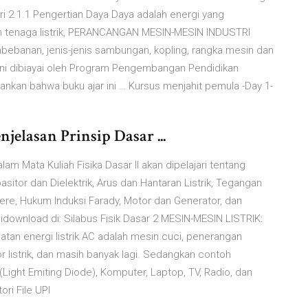
ri 2.1.1 Pengertian Daya Daya adalah energi yang
em tenaga listrik, PERANCANGAN MESIN-MESIN INDUSTRI
bebanan, jenis-jenis sambungan, kopling, rangka mesin dan
ini dibiayai oleh Program Pengembangan Pendidikan
ankan bahwa buku ajar ini … Kursus menjahit pemula -Day 1-
njelasan Prinsip Dasar ...
am Mata Kuliah Fisika Dasar II akan dipelajari tentang
asitor dan Dielektrik, Arus dan Hantaran Listrik, Tegangan
e, Hukum Induksi Farady, Motor dan Generator, dan
 didownload di: Silabus Fisik Dasar 2 MESIN-MESIN LISTRIK:
n energi listrik AC adalah mesin cuci, penerangan
 listrik, dan masih banyak lagi. Sedangkan contoh
Light Emiting Diode), Komputer, Laptop, TV, Radio, dan
ori File UPI