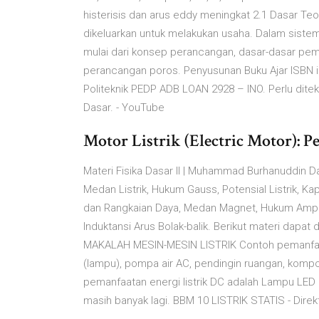
histerisis dan arus eddy meningkat 2.1 Dasar Teo
dikeluarkan untuk melakukan usaha. Dalam sist
mulai dari konsep perancangan, dasar-dasar pem
perancangan poros. Penyusunan Buku Ajar ISBN 
Politeknik PEDP ADB LOAN 2928 – INO. Perlu ditek
Dasar. - YouTube
Motor Listrik (Electric Motor): Pe
Materi Fisika Dasar II | Muhammad Burhanuddin Dal
Medan Listrik, Hukum Gauss, Potensial Listrik, Kap
dan Rangkaian Daya, Medan Magnet, Hukum Amper
Induktansi Arus Bolak-balik. Berikut materi dapat
MAKALAH MESIN-MESIN LISTRIK Contoh pemanfaata
(lampu), pompa air AC, pendingin ruangan, kompor
pemanfaatan energi listrik DC adalah Lampu LED (
masih banyak lagi. BBM 10 LISTRIK STATIS - Direkt