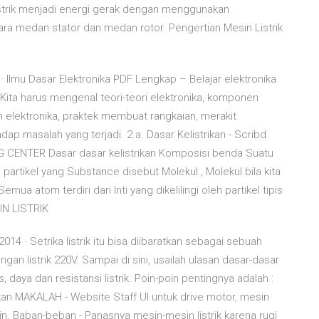
listrik menjadi energi gerak dengan menggunakan
ra medan stator dan medan rotor. Pengertian Mesin Listrik
· Ilmu Dasar Elektronika PDF Lengkap – Belajar elektronika
ta harus mengenal teori-teori elektronika, komponen
elektronika, praktek membuat rangkaian, merakit
p masalah yang terjadi. 2.a. Dasar Kelistrikan - Scribd
CENTER Dasar dasar kelistrikan Komposisi benda Suatu
 partikel yang Substance disebut Molekul , Molekul bila kita
ua atom terdiri dari Inti yang dikelilingi oleh partikel tipis
IN LISTRIK
2014 · Setrika listrik itu bisa diibaratkan sebagai sebuah
an listrik 220V. Sampai di sini, usailah ulasan dasar-dasar
 daya dan resistansi listrik. Poin-poin pentingnya adalah :
kan MAKALAH - Website Staff UI untuk drive motor, mesin
lain. Baban-beban - Panasnya mesin-mesin listrik karena rugi