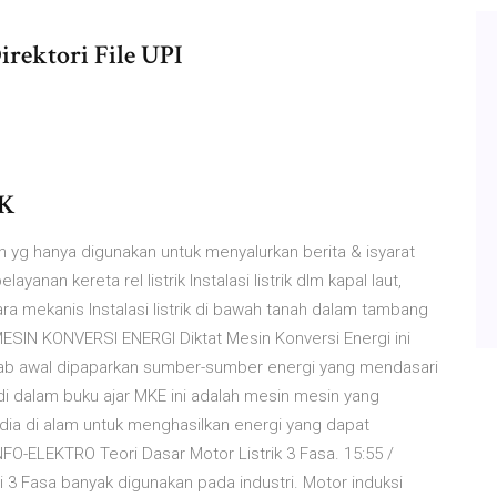
ektori File UPI
IK
ndah yg hanya digunakan untuk menyalurkan berita & isyarat
layanan kereta rel listrik Instalasi listrik dlm kapal laut,
ra mekanis Instalasi listrik di bawah tanah dalam tambang
V MESIN KONVERSI ENERGI Diktat Mesin Konversi Energi ini
bab awal dipaparkan sumber-sumber energi yang mendasari
i dalam buku ajar MKE ini adalah mesin mesin yang
ia di alam untuk menghasilkan energi yang dapat
INFO-ELEKTRO Teori Dasar Motor Listrik 3 Fasa. 15:55 /
si 3 Fasa banyak digunakan pada industri. Motor induksi