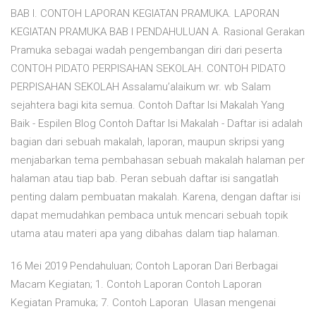
BAB I. CONTOH LAPORAN KEGIATAN PRAMUKA. LAPORAN
KEGIATAN PRAMUKA BAB I PENDAHULUAN A. Rasional Gerakan
Pramuka sebagai wadah pengembangan diri dari peserta
CONTOH PIDATO PERPISAHAN SEKOLAH. CONTOH PIDATO
PERPISAHAN SEKOLAH Assalamu’alaikum wr. wb Salam
sejahtera bagi kita semua. Contoh Daftar Isi Makalah Yang
Baik - Espilen Blog Contoh Daftar Isi Makalah - Daftar isi adalah
bagian dari sebuah makalah, laporan, maupun skripsi yang
menjabarkan tema pembahasan sebuah makalah halaman per
halaman atau tiap bab. Peran sebuah daftar isi sangatlah
penting dalam pembuatan makalah. Karena, dengan daftar isi
dapat memudahkan pembaca untuk mencari sebuah topik
utama atau materi apa yang dibahas dalam tiap halaman.
16 Mei 2019 Pendahuluan; Contoh Laporan Dari Berbagai
Macam Kegiatan; 1. Contoh Laporan Contoh Laporan
Kegiatan Pramuka; 7. Contoh Laporan Ulasan mengenai