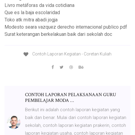
Livro metáforas da vida cotidiana
Que es la baja escolaridad
Toko atk mitra abadi jogja
Modesto seara vazquez derecho internacional publico pdf
Surat keterangan berkelakuan baik dari sekolah doc
Contoh Laporan Kegiatan - Coretan Kuliah
CONTOH LAPORAN PELAKSANAAN GURU
PEMBELAJAR MODA …
Berikut ini adalah contoh laporan kegiatan yang
baik dan benar. Mulai dari contoh laporan kegiatan
sekolah, contoh laporan kegiatan prakerin, contoh
laporan kegiatan usaha, contoh laporan kegiatan