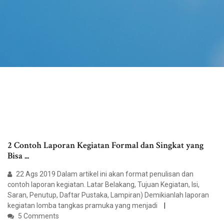
2 Contoh Laporan Kegiatan Formal dan Singkat yang
Bisa ...
22 Ags 2019 Dalam artikel ini akan format penulisan dan
contoh laporan kegiatan. Latar Belakang, Tujuan Kegiatan, Isi,
Saran, Penutup, Daftar Pustaka, Lampiran) Demikianlah laporan
kegiatan lomba tangkas pramuka yang menjadi
5 Comments