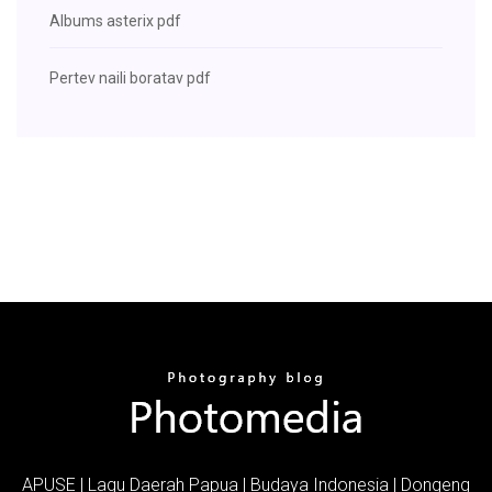
Albums asterix pdf
Pertev naili boratav pdf
APUSE | Lagu Daerah Papua | Budaya Indonesia | Dongeng