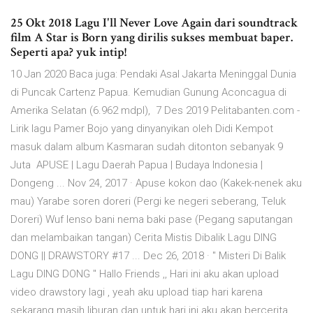
25 Okt 2018 Lagu I'll Never Love Again dari soundtrack
film A Star is Born yang dirilis sukses membuat baper.
Seperti apa? yuk intip!
10 Jan 2020 Baca juga: Pendaki Asal Jakarta Meninggal Dunia
di Puncak Cartenz Papua. Kemudian Gunung Aconcagua di
Amerika Selatan (6.962 mdpl), 7 Des 2019 Pelitabanten.com -
Lirik lagu Pamer Bojo yang dinyanyikan oleh Didi Kempot
masuk dalam album Kasmaran sudah ditonton sebanyak 9
Juta APUSE | Lagu Daerah Papua | Budaya Indonesia |
Dongeng ... Nov 24, 2017 · Apuse kokon dao (Kakek-nenek aku
mau) Yarabe soren doreri (Pergi ke negeri seberang, Teluk
Doreri) Wuf lenso bani nema baki pase (Pegang saputangan
dan melambaikan tangan) Cerita Mistis Dibalik Lagu DING
DONG || DRAWSTORY #17 ... Dec 26, 2018 · " Misteri Di Balik
Lagu DING DONG " Hallo Friends ,, Hari ini aku akan upload
video drawstory lagi , yeah aku upload tiap hari karena
sekarang masih liburan dan untuk hari ini aku akan bercerita